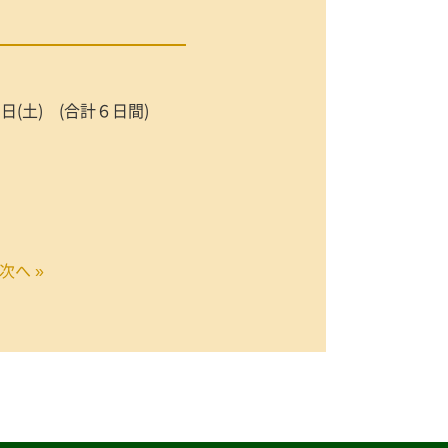
日(土) (合計６日間)
次へ »