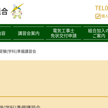
TEL
0
組合
個人
電気工事士
組合加入
内容
講習会案内
免状交付申請
ご案内
受験(学科)準備講習会
験(学科)準備講習会