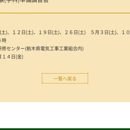
)、１２日(土)、１９日(土)、２６日(土) ５月３日(土)、１０
４時
修センター(栃木県電気工事工業組合内)
１４日(金)
へ
一覧へ戻る